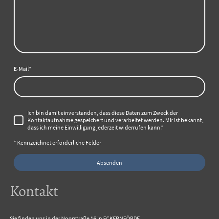
E-Mail
*
Ich bin damit einverstanden, dass diese Daten zum Zweck der
Kontaktaufnahme gespeichert und verarbeitet werden. Mir ist bekannt,
dass ich meine Einwilligung jederzeit widerrufen kann.
*
* Kennzeichnet erforderliche Felder
Absenden
Kontakt
Sie finden uns in der Noorstraße 16 in ECKERNFÖRDE